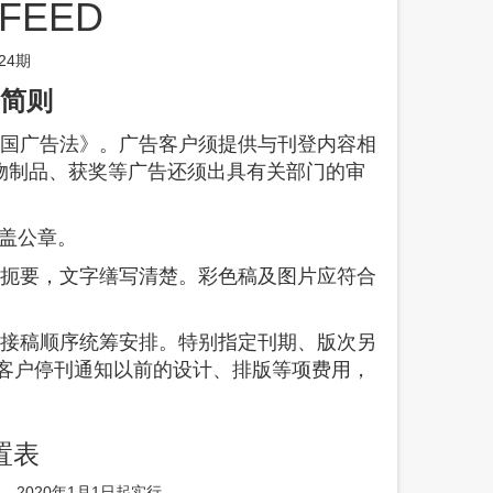
FEED
24期
简则
国广告法》。广告客户须提供与刊登内容相
物制品、获奖等广告还须出具有关部门的审
盖公章。
扼要，文字缮写清楚。彩色稿及图片应符合
接稿顺序统筹安排。特别指定刊期、版次另
客户停刊通知以前的设计、排版等项费用，
置表
2020
年
1
月
1
日起实行