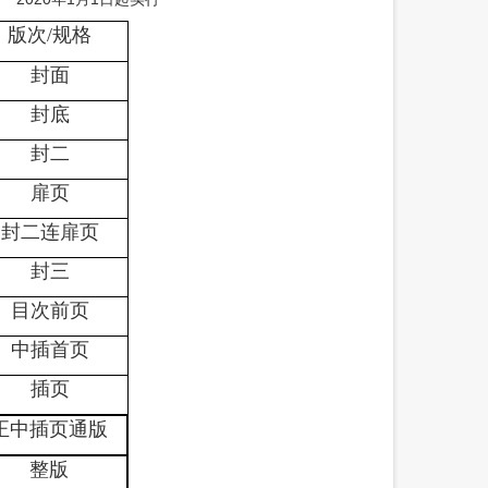
版次
/
规格
封面
封底
封二
扉页
封二连扉页
封三
目次前页
中插首页
插页
正中插页通版
整版