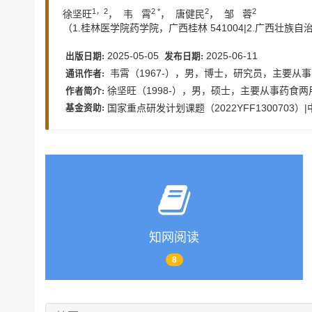
1，2
2 *
2
2
徐坚旺
， 韦 霄
， 唐健民
， 邹 蓉
（1.桂林医学院药学院，广西桂林 541004|2.广西壮
2025-05-05
2025-06-11
出版日期:
发布日期:
韦霄（1967-），男，博士，研究员，主要从事药食两
通讯作者:
徐坚旺（1998-），男，硕士，主要从事药食两用植物
作者简介:
国家重点研发计划课题（2022YFF1300703）
基金资助:
知网阅读
8