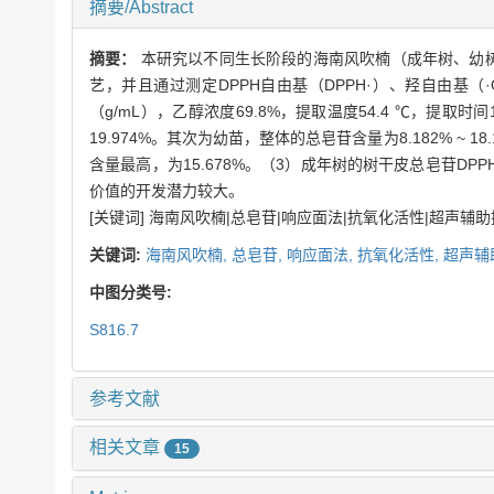
摘要/Abstract
摘要：
本研究以不同生长阶段的海南风吹楠（成年树、幼
艺，并且通过测定DPPH自由基（DPPH·）、羟自由基（
（g/mL），乙醇浓度69.8%，提取温度54.4 ℃，提取时
19.974%。其次为幼苗，整体的总皂苷含量为8.182% ~ 
含量最高，为15.678%。（3）成年树的树干皮总皂苷D
价值的开发潜力较大。
[关键词] 海南风吹楠|总皂苷|响应面法|抗氧化活性|超声辅
关键词:
海南风吹楠,
总皂苷,
响应面法,
抗氧化活性,
超声辅
中图分类号:
S816.7
参考文献
相关文章
15