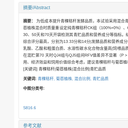
摘要/Abstract
摘要：
为低成本提升青稞秸秆发酵品质，本试验采用混合
苣植株混合时质量重设定纯青稞秸秆CK组（100%+0%）、QJ1
30、50天和70天开袋检测其青贮品质和营养成分等指标
综合评分最高，分别为13.33分和14分|发酵品质和营养成
乳酸、乙酸和粗蛋白质、水溶性碳水化合物含量高|饲喂品质分析时Q
在混贮第70 天时QJ4组与QJ5组间RFV值差异不显著（P > 
用、经济效益和饲用价值综合考虑，建议青稞秸秆与菊苣植株混贮时
[关键词] 青稞秸秆|菊苣植株|混合比例|青贮品质
关键词:
青稞秸秆,
菊苣植株,
混合比例,
青贮品质
中图分类号:
S816.6
参考文献