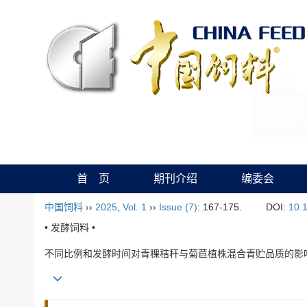
首 页
期刊介绍
编委会
中国饲料
››
2025
,
Vol. 1
››
Issue (7)
: 167-175.
DOI:
10.
• 发酵饲料 •
不同比例和发酵时间对青稞秸秆与菊苣植株混合青贮品质的影