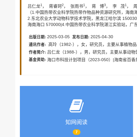
1
2
1
3
1
吕仁龙
， 蒋睿珂
， 张雨书
， 蒋 博
， 李 茂
， 
（1.中国热带农业科学院热带作物品种资源研究所，海南海口 
2.东北农业大学动物科学技术学院，黑龙江哈尔滨 15003
海南海口 570000|4.中国热带农业科学院湛江实验站，广东湛
2025-03-05
2025-04-30
出版日期:
发布日期:
高玲（1982-），女，研究员，主要从事植物品种测试
通讯作者:
吕仁龙（1988-），男，研究员，主要从事动物营养与生理
作者简介:
海口市科技计划项目（2023-050）|海南省百
基金资助:
知网阅读
7