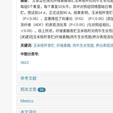
摘要：
文章旨在探究纤维素酶青贮玉米秸秆对肉牛生长性能、
每组5个重复，每个重复10头牛，其中对照组饲喂基础日粮（
贮。预试验14 d，正式试验90 d。结果表明，玉米秸秆青
（P＜0.05），显著降低了料重比（F/G）（P＜0.05
涤纤维（ADF）的表观消化率（P＜0.05）|与对照组相比
＜0.05）。综上所述，纤维素酶青贮玉米秸秆对肉牛生长
[关键词]玉米秸秆青贮|纤维素酶|肉牛生长性能|养分表观消
关键词:
玉米秸秆青贮,
纤维素酶,
肉牛生长性能,
养分表观消
中图分类号:
S823
参考文献
相关文章
15
Metrics
本文评价