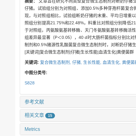
摘要：
文章旨在研究不同类型复合微生态制剂对断奶仔猪生
仔猪。试验组分别为对照组、添加0.5%多种芽孢杆菌复合
现，与对照组相比，试验组断奶仔猪的末重、平均日增重以
照组分别提高21.75%和22.48%，料重比对照组分别降低
于对照组，丙氨酸氨基转移酶、天门冬氨酸氨基转移酶活性
组差异最显著（P＜0.05），40 d时大肠杆菌指标分别比对照
制剂和0.5%猪源性乳酸菌复合微生态制剂时，对断奶仔猪
[关键词]复合微生态制剂|仔猪|生长性能|血清生化|粪便菌群
关键词:
复合微生态制剂,
仔猪,
生长性能,
血清生化,
粪便菌
中图分类号:
S828
参考文献
相关文章
15
Metrics